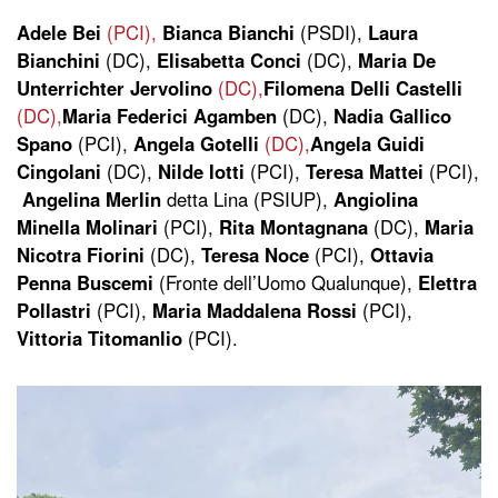
Adele Bei
(PCI),
Bianca Bianchi
(PSDI),
Laura
Bianchini
(DC),
Elisabetta Conci
(DC),
Maria De
Unterrichter Jervolino
(DC),
Filomena Delli Castelli
(DC),
Maria Federici Agamben
(DC),
Nadia Gallico
Spano
(PCI),
Angela Gotelli
(DC),
Angela Guidi
Cingolani
(DC),
Nilde Iotti
(PCI),
Teresa Mattei
(PCI),
Angelina Merlin
detta Lina (PSIUP),
Angiolina
Minella Molinari
(PCI),
Rita Montagnana
(DC),
Maria
Nicotra Fiorini
(DC),
Teresa Noce
(PCI),
Ottavia
Penna Buscemi
(Fronte dell’Uomo Qualunque),
Elettra
Pollastri
(PCI),
Maria Maddalena Rossi
(PCI),
Vittoria Titomanlio
(PCI).